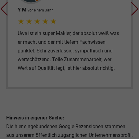
WERNER PFISTERER
★
★
★
★
★
Makler, der absolut weiß was
Der Verkauf meiner W
mit tiefem Fachwissen
hervorragenden Arbeit
rlässig, sympathisch und
Makler sehr gut und 
lle Zusammenarbeit, wer
reibungslos über die 
gt, ist hier absolut richtig.
Faist ohne Einschrän
Hinweis in eigener Sache:
Die hier eingebundenen Google-Rezensionen stammen
aus unserem öffentlich zugänglichen Unternehmensprofil.