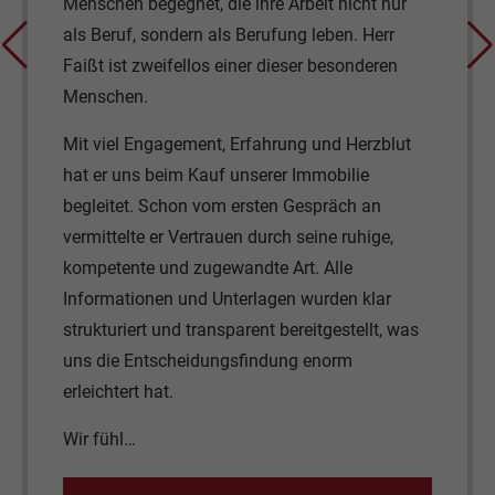
 die ihre Arbeit nicht nur
Wohnungsentscheidu
als Berufung leben. Herr
unterstützt. Er war st
s einer dieser besonderen
erreichbar und hat si
all unsere Fragen zu 
Kommunikation verlie
t, Erfahrung und Herzblut
und absolut professio
uf unserer Immobilie
Expertise und seines
om ersten Gespräch an
die perfekte Wohnung
rauen durch seine ruhige,
für die Unterstützung
gewandte Art. Alle
Zusammenarbeit.
 Unterlagen wurden klar
ansparent bereitgestellt, was
ungsfindung enorm