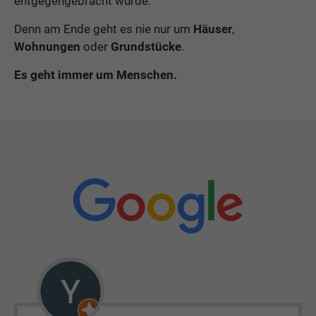
entgegengebracht wurde.
к
Denn am Ende geht es nie nur um
Häuser
,
т
Wohnungen
oder
Grundstücke
.
о
Es geht immer um Menschen.
р
і
я
С
а
м
а
р
с
ь
к
а