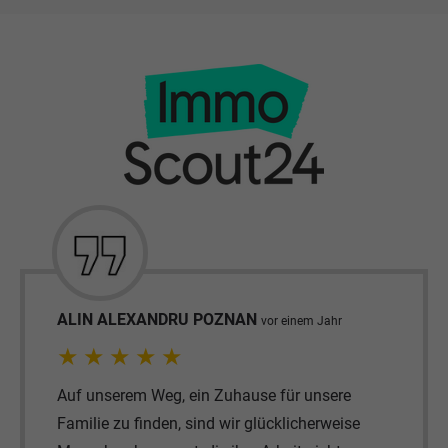
 POZNAN
LARA WEND
vor einem Jahr
vor einem 
★
★
★
★
★
ein Zuhause für unsere
Wir können Herrn Fai
sind wir glücklicherweise
Von Anfang an hat er 