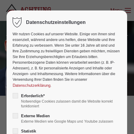
Menu
Datenschutzeinstellungen
Wir nutzen Cookies auf unserer Website. Einige von ihnen sind
essenziell, während andere uns helfen, diese Website und Ihre
Erfahrung zu verbessern. Wenn Sie unter 16 Jahre alt sind und
Kundenstimmen
Ihre Zustimmung zu freiwilligen Diensten geben möchten, müssen
Sie Ihre Erziehungsberechtigten um Erlaubnis bitten.
„Der einzige Weg, großartige Arbeit zu leisten,
Personenbezogene Daten können verarbeitet werden (z. B. IP-
ist, zu lieben, was man tut.“ – Steve Jobs
Adressen), z. B. für personalisierte Anzeigen und Inhalte oder
Anzeigen- und Inhaltsmessung. Weitere Informationen über die
Verwendung Ihrer Daten finden Sie in unserer
Datenschutzerklärung
.
Erforderlich*
Notwendige Cookies zulassen damit die Website korrekt
funktioniert
Lebensräume & Menschen –
Externe Medien
Externe Medien wie Google Maps und Youtube zulassen
Geschichten, die in Erinnerung
Statistik