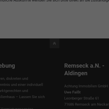
indliche Auskünfte wenden Sie sich bitte direkt an die zuständig
gebung
Remseck a.N. -
Aldingen
ren, diskreten und
tnis und einer individuell
Achtung Immobilien GmbH
marktgerechten und
Uwe Faißt
ilienhaus
–
Lassen Sie sich
Leonberger Straße 61
71686 Remseck am Neckar