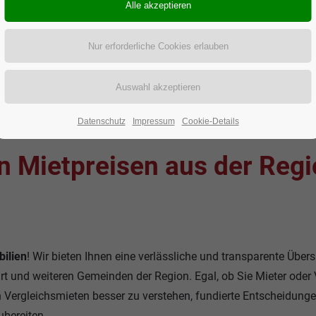
Datenschutz
Impressum
Cookie-Details
n Mietpreisen aus der Reg
ilien
! Wir bieten Ihnen eine verlässliche und transparente Übers
rt und weiteren Gemeinden der Region. Egal, ob Sie Mieter oder 
n Vergleichsmieten besser zu verstehen, fundierte Entscheidung
ubereiten.