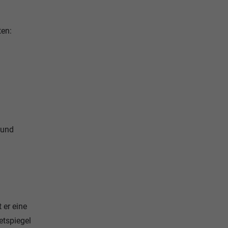
ten:
 und
 er eine
etspiegel