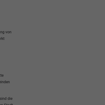
ung von
rkt
tte
einden
sind die