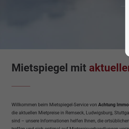
Mietspiegel mit
aktuelle
Willkommen beim Mietspiegel-Service von
Achtung Immob
die aktuellen Mietpreise in Remseck, Ludwigsburg, Stuttga
sind – unsere Informationen helfen Ihnen, die ortsübliche
treffen und sich optimal auf Mietpreisverhandlungen vorz