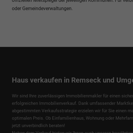
offiziellen Mietspiegel der jeweiligen Kommunen. Für verb
oder Gemeindeverwaltungen.
Haus verkaufen in Remseck und Um
Wir sind Ihre zuverlässigen
Immobilienmakler
für einen siche
erfolgreichen
Immobilienverkauf
. Dank umfassender Marktkenn
abgestimmten
Verkaufsstrategie
erzielen wir für Sie einen 
optimalen Preis. Ob
Einfamilienhaus, Wohnung oder Mehrfam
jetzt unverbindlich beraten!