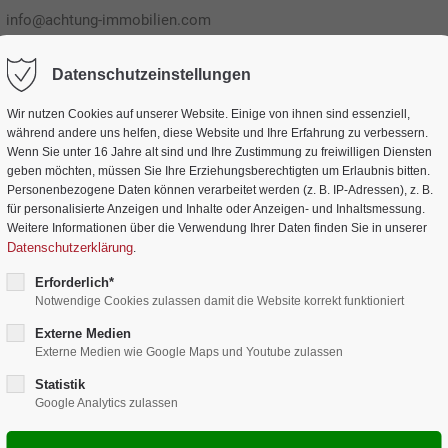
info@achtung-immobilien.com
Datenschutzeinstellungen
Immobilien
Wir nutzen Cookies auf unserer Website. Einige von ihnen sind essenziell,
Praxiswissen
Über mich
Service
während andere uns helfen, diese Website und Ihre Erfahrung zu verbessern.
Wenn Sie unter 16 Jahre alt sind und Ihre Zustimmung zu freiwilligen Diensten
geben möchten, müssen Sie Ihre Erziehungsberechtigten um Erlaubnis bitten.
Personenbezogene Daten können verarbeitet werden (z. B. IP-Adressen), z. B.
für personalisierte Anzeigen und Inhalte oder Anzeigen- und Inhaltsmessung.
Weitere Informationen über die Verwendung Ihrer Daten finden Sie in unserer
Datenschutzerklärung
.
Erforderlich*
Notwendige Cookies zulassen damit die Website korrekt funktioniert
Externe Medien
Externe Medien wie Google Maps und Youtube zulassen
Aktuelle Mietspiegel
Statistik
Google Analytics zulassen
für Remseck, Ludwigsburg, Stuttgart & Umgebung