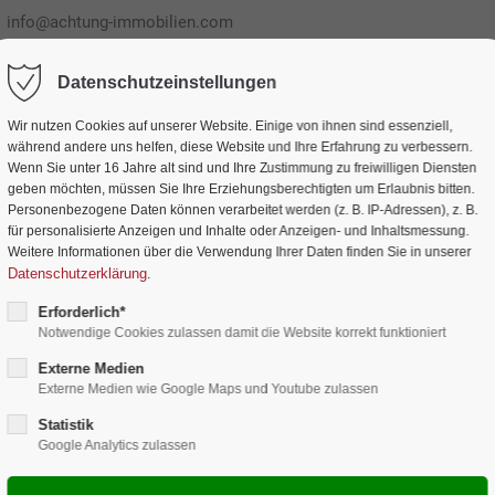
info@achtung-immobilien.com
Datenschutzeinstellungen
Immobilien
Wir nutzen Cookies auf unserer Website. Einige von ihnen sind essenziell,
Praxiswissen
Über mich
Service
während andere uns helfen, diese Website und Ihre Erfahrung zu verbessern.
Wenn Sie unter 16 Jahre alt sind und Ihre Zustimmung zu freiwilligen Diensten
geben möchten, müssen Sie Ihre Erziehungsberechtigten um Erlaubnis bitten.
Personenbezogene Daten können verarbeitet werden (z. B. IP-Adressen), z. B.
für personalisierte Anzeigen und Inhalte oder Anzeigen- und Inhaltsmessung.
Weitere Informationen über die Verwendung Ihrer Daten finden Sie in unserer
Datenschutzerklärung
.
Erforderlich*
Notwendige Cookies zulassen damit die Website korrekt funktioniert
Externe Medien
Externe Medien wie Google Maps und Youtube zulassen
chte im Podcast „Mak
Statistik
Google Analytics zulassen
mit Markus Brücklmeier