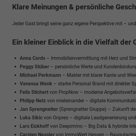
Klare Meinungen & persönliche Gesch
Jeder Gast bringt seine ganz eigene Perspektive mit – un
Ein kleiner Einblick in die Vielfalt der 
Anna Cords
– Immobilienvermittlung mit Herz und Str
Peggy Stüber
– persönliche Werte und Kundenbindun
Michael Perkmann
– Makler mit klarer Kante und Wie
Vanessa Wenk
– starke Personal Brand mit direkter 
Felix Stichert
von PropNow – moderne Angebotsverfah
Philipp Netz
von mieteinander – digitale Kommunikati
Jan Sprengnetter
(Sprengnetter Gruppe) – Zukunft de
Luka Sikic
von Onpreo – digitale Leadgenerierung und 
Lars Eickhoff
von Deepimmo – Big Data & hybride Inte
Carsten Nessler
von ImmoWert Hessen – Baugutachter