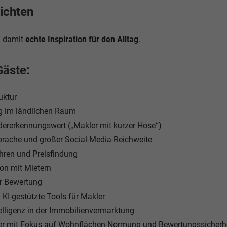
ichten
d damit
echte Inspiration für den Alltag
.
Gäste:
uktur
g im ländlichen Raum
dererkennungswert („Makler mit kurzer Hose“)
Sprache und großer Social-Media-Reichweite
ren und Preisfindung
on mit Mietern
r Bewertung
KI-gestützte Tools für Makler
lligenz in der Immobilienvermarktung
 mit Fokus auf Wohnflächen-Normung und Bewertungssicherh