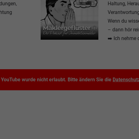
idungen,
Haltung, Herau
chtung
Verantwortung
Wenn du wisse
– dann hör rei
➡️ Ich nehme di
YouTube wurde nicht erlaubt. Bitte ändern Sie die
Datenschutz