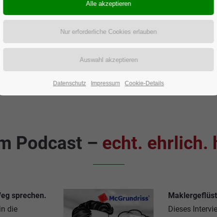
Datenschutz
Impressum
Cookie-Details
im Podcast –
echt. ehrlich.
Weg sprechen.
Maklergeflüst
n die
Dieses Intervi